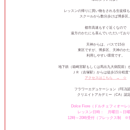
レッスンの帰りに買い物をされる生徒様も
スクールから数分歩けば博多区
都市高速もすぐ近くなので
遠方のかたにも喜んでいただいており
天神からは、バスで15分
東区ですが、博多区、天神のかた
利用しやすい環境です。
地下鉄（箱崎宮駅もしくは馬出九大病院前）か
ＪＲ（吉塚駅）からは徒歩15分程度
アクセスはこちら → ☆
フラワーエデュケーション（FEJ)
クリエイトアカデミー（CA）認
Dolce Fiore（ドルチェフィオーレ
レッスン日時： 月曜日～日
12時～20時受付（フレックス制 ※