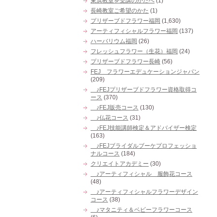
東浜教室を受講のかたへ
(1)
長崎教室ご希望のかた
(1)
プリザーブドフラワー福岡
(1,630)
アーティフィシャルフラワー福岡
(137)
ハーバリウム福岡
(26)
フレッシュフラワー（生花）福岡
(24)
プリザーブドフラワー長崎
(56)
FEJ フラワーエデュケーションジャパン
(209)
♪FEJプリザーブドフラワー資格取得コ
ース
(370)
♪FEJ販売コース
(130)
♪仏花コース
(31)
♪FEJ技能講師検定＆アドバイザー検定
(163)
♪FEJブライダルブーケプロフェッショ
ナルコース
(184)
クリエイトアカデミー
(30)
♪アーティフィシャル 服飾花コース
(48)
♪アーティフィシャルフラワーデザイン
コース
(38)
♪マタニティ＆ベビーフラワーコース