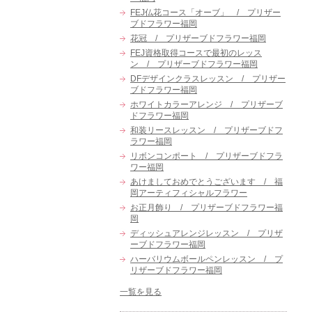
FEJ仏花コース「オーブ」 / プリザー
ブドフラワー福岡
花冠 / プリザーブドフラワー福岡
FEJ資格取得コースで最初のレッス
ン / プリザーブドフラワー福岡
DFデザインクラスレッスン / プリザー
ブドフラワー福岡
ホワイトカラーアレンジ / プリザーブ
ドフラワー福岡
和装リースレッスン / プリザーブドフ
ラワー福岡
リボンコンポート / プリザーブドフラ
ワー福岡
あけましておめでとうございます / 福
岡アーティフィシャルフラワー
お正月飾り / プリザーブドフラワー福
岡
ディッシュアレンジレッスン / プリザ
ーブドフラワー福岡
ハーバリウムボールペンレッスン / プ
リザーブドフラワー福岡
一覧を見る