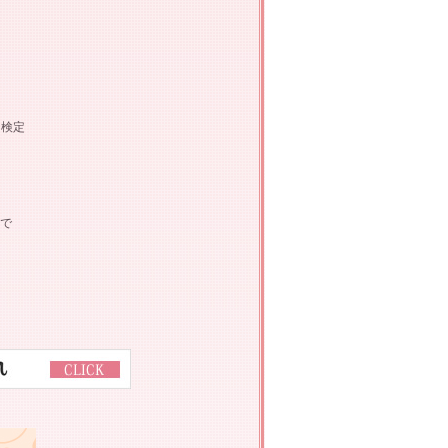
ー検定
で