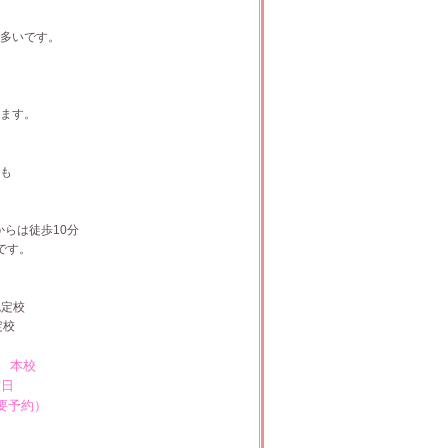
多いです。
。
ます。
も
らは徒歩10分
です。
認定校
定校
） 本校
曜日
要予約）