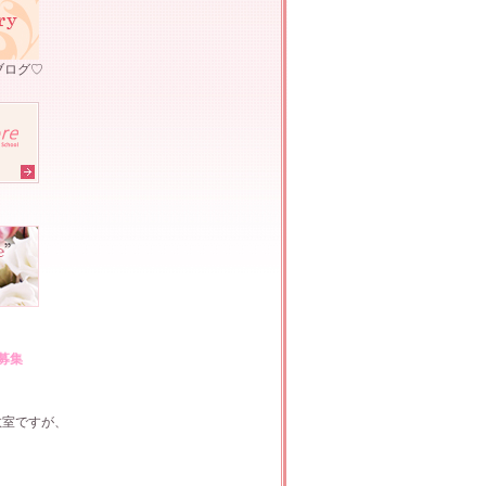
まブログ♡
ル募集
ド教室ですが、