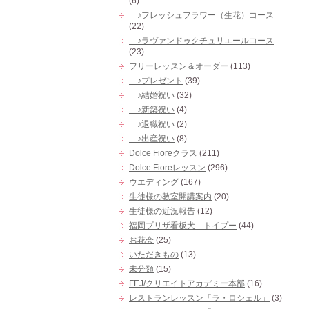
(6)
♪フレッシュフラワー（生花）コース
(22)
♪ラヴァンドゥクチュリエールコース
(23)
フリーレッスン＆オーダー
(113)
♪プレゼント
(39)
♪結婚祝い
(32)
♪新築祝い
(4)
♪退職祝い
(2)
♪出産祝い
(8)
Dolce Fioreクラス
(211)
Dolce Fioreレッスン
(296)
ウエディング
(167)
生徒様の教室開講案内
(20)
生徒様の近況報告
(12)
福岡プリザ看板犬 トイプー
(44)
お花会
(25)
いただきもの
(13)
未分類
(15)
FEJ/クリエイトアカデミー本部
(16)
レストランレッスン「ラ・ロシェル」
(3)