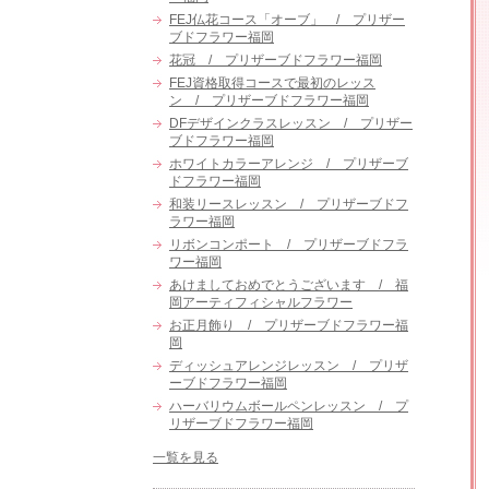
FEJ仏花コース「オーブ」 / プリザー
ブドフラワー福岡
花冠 / プリザーブドフラワー福岡
FEJ資格取得コースで最初のレッス
ン / プリザーブドフラワー福岡
DFデザインクラスレッスン / プリザー
ブドフラワー福岡
ホワイトカラーアレンジ / プリザーブ
ドフラワー福岡
和装リースレッスン / プリザーブドフ
ラワー福岡
リボンコンポート / プリザーブドフラ
ワー福岡
あけましておめでとうございます / 福
岡アーティフィシャルフラワー
お正月飾り / プリザーブドフラワー福
岡
ディッシュアレンジレッスン / プリザ
ーブドフラワー福岡
ハーバリウムボールペンレッスン / プ
リザーブドフラワー福岡
一覧を見る