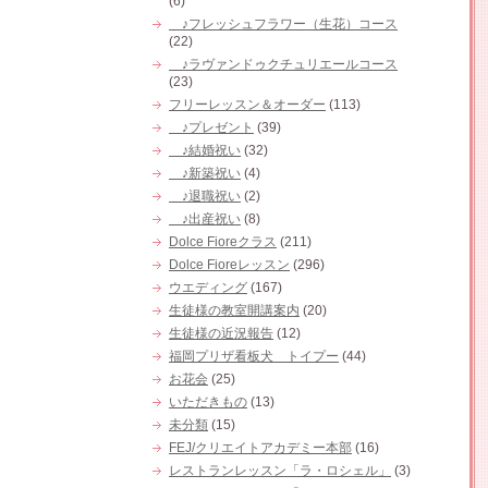
(6)
♪フレッシュフラワー（生花）コース
(22)
♪ラヴァンドゥクチュリエールコース
(23)
フリーレッスン＆オーダー
(113)
♪プレゼント
(39)
♪結婚祝い
(32)
♪新築祝い
(4)
♪退職祝い
(2)
♪出産祝い
(8)
Dolce Fioreクラス
(211)
Dolce Fioreレッスン
(296)
ウエディング
(167)
生徒様の教室開講案内
(20)
生徒様の近況報告
(12)
福岡プリザ看板犬 トイプー
(44)
お花会
(25)
いただきもの
(13)
未分類
(15)
FEJ/クリエイトアカデミー本部
(16)
レストランレッスン「ラ・ロシェル」
(3)