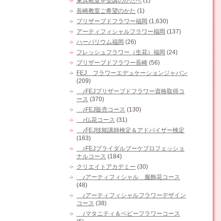
東浜教室を受講のかたへ
(1)
長崎教室ご希望のかた
(1)
プリザーブドフラワー福岡
(1,630)
アーティフィシャルフラワー福岡
(137)
ハーバリウム福岡
(26)
フレッシュフラワー（生花）福岡
(24)
プリザーブドフラワー長崎
(56)
FEJ フラワーエデュケーションジャパン
(209)
♪FEJプリザーブドフラワー資格取得コ
ース
(370)
♪FEJ販売コース
(130)
♪仏花コース
(31)
♪FEJ技能講師検定＆アドバイザー検定
(163)
♪FEJブライダルブーケプロフェッショ
ナルコース
(184)
クリエイトアカデミー
(30)
♪アーティフィシャル 服飾花コース
(48)
♪アーティフィシャルフラワーデザイン
コース
(38)
♪マタニティ＆ベビーフラワーコース