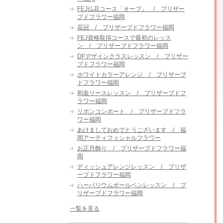
FEJ仏花コース「オーブ」 / プリザー
ブドフラワー福岡
花冠 / プリザーブドフラワー福岡
FEJ資格取得コースで最初のレッス
ン / プリザーブドフラワー福岡
DFデザインクラスレッスン / プリザー
ブドフラワー福岡
ホワイトカラーアレンジ / プリザーブ
ドフラワー福岡
和装リースレッスン / プリザーブドフ
ラワー福岡
リボンコンポート / プリザーブドフラ
ワー福岡
あけましておめでとうございます / 福
岡アーティフィシャルフラワー
お正月飾り / プリザーブドフラワー福
岡
ディッシュアレンジレッスン / プリザ
ーブドフラワー福岡
ハーバリウムボールペンレッスン / プ
リザーブドフラワー福岡
一覧を見る