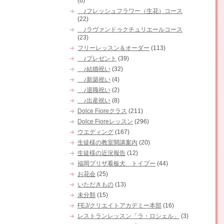
(6)
♪フレッシュフラワー（生花）コース
(22)
♪ラヴァンドゥクチュリエールコース
(23)
フリーレッスン＆オーダー
(113)
♪プレゼント
(39)
♪結婚祝い
(32)
♪新築祝い
(4)
♪退職祝い
(2)
♪出産祝い
(8)
Dolce Fioreクラス
(211)
Dolce Fioreレッスン
(296)
ウエディング
(167)
生徒様の教室開講案内
(20)
生徒様の近況報告
(12)
福岡プリザ看板犬 トイプー
(44)
お花会
(25)
いただきもの
(13)
未分類
(15)
FEJ/クリエイトアカデミー本部
(16)
レストランレッスン「ラ・ロシェル」
(3)