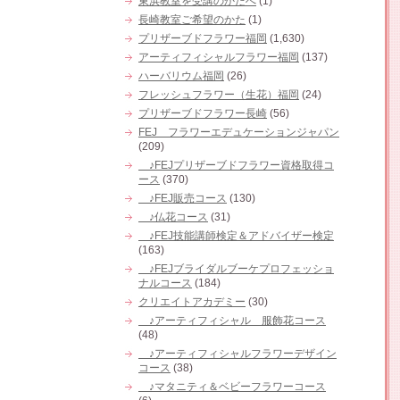
東浜教室を受講のかたへ
(1)
長崎教室ご希望のかた
(1)
プリザーブドフラワー福岡
(1,630)
アーティフィシャルフラワー福岡
(137)
ハーバリウム福岡
(26)
フレッシュフラワー（生花）福岡
(24)
プリザーブドフラワー長崎
(56)
FEJ フラワーエデュケーションジャパン
(209)
♪FEJプリザーブドフラワー資格取得コ
ース
(370)
♪FEJ販売コース
(130)
♪仏花コース
(31)
♪FEJ技能講師検定＆アドバイザー検定
(163)
♪FEJブライダルブーケプロフェッショ
ナルコース
(184)
クリエイトアカデミー
(30)
♪アーティフィシャル 服飾花コース
(48)
♪アーティフィシャルフラワーデザイン
コース
(38)
♪マタニティ＆ベビーフラワーコース