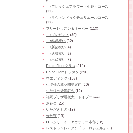
(6)
♪フレッシュフラワー（生花）コース
(22)
♪ラヴァンドゥクチュリエールコース
(23)
フリーレッスン＆オーダー
(113)
♪プレゼント
(39)
♪結婚祝い
(32)
♪新築祝い
(4)
♪退職祝い
(2)
♪出産祝い
(8)
Dolce Fioreクラス
(211)
Dolce Fioreレッスン
(296)
ウエディング
(167)
生徒様の教室開講案内
(20)
生徒様の近況報告
(12)
福岡プリザ看板犬 トイプー
(44)
お花会
(25)
いただきもの
(13)
未分類
(15)
FEJ/クリエイトアカデミー本部
(16)
レストランレッスン「ラ・ロシェル」
(3)