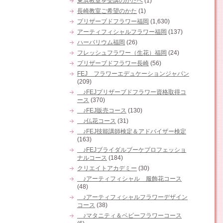
東浜教室を受講のかたへ
(1)
長崎教室ご希望のかた
(1)
プリザーブドフラワー福岡
(1,630)
アーティフィシャルフラワー福岡
(137)
ハーバリウム福岡
(26)
フレッシュフラワー（生花）福岡
(24)
プリザーブドフラワー長崎
(56)
FEJ フラワーエデュケーションジャパン
(209)
♪FEJプリザーブドフラワー資格取得コ
ース
(370)
♪FEJ販売コース
(130)
♪仏花コース
(31)
♪FEJ技能講師検定＆アドバイザー検定
(163)
♪FEJブライダルブーケプロフェッショ
ナルコース
(184)
クリエイトアカデミー
(30)
♪アーティフィシャル 服飾花コース
(48)
♪アーティフィシャルフラワーデザイン
コース
(38)
♪マタニティ＆ベビーフラワーコース