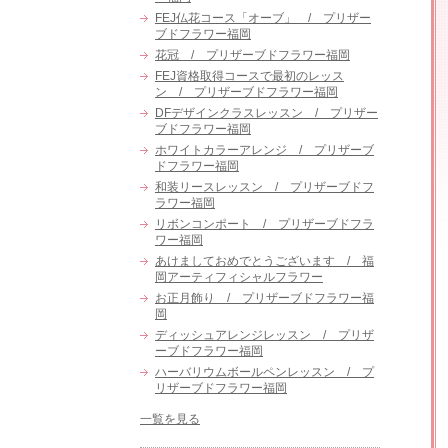
FEJ仏花コース「オーブ」 / プリザー
ブドフラワー福岡
花冠 / プリザーブドフラワー福岡
FEJ資格取得コースで最初のレッス
ン / プリザーブドフラワー福岡
DFデザインクラスレッスン / プリザー
ブドフラワー福岡
ホワイトカラーアレンジ / プリザーブ
ドフラワー福岡
和装リースレッスン / プリザーブドフ
ラワー福岡
リボンコンポート / プリザーブドフラ
ワー福岡
あけましておめでとうございます / 福
岡アーティフィシャルフラワー
お正月飾り / プリザーブドフラワー福
岡
ディッシュアレンジレッスン / プリザ
ーブドフラワー福岡
ハーバリウムボールペンレッスン / プ
リザーブドフラワー福岡
一覧を見る